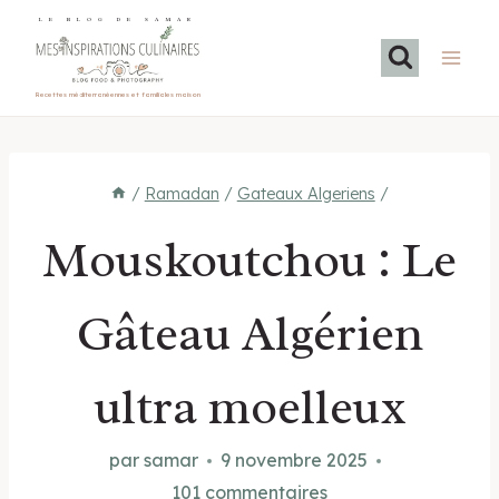
Aller
LE BLOG DE SAMAR
au
contenu
Recettes méditerranéennes et familiales maison
/
Ramadan
/
Gateaux Algeriens
/
Mouskoutchou : Le
Gâteau Algérien
ultra moelleux
par
samar
9 novembre 2025
101 commentaires