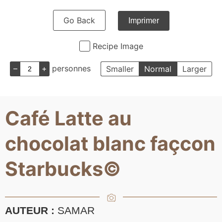
Go Back
Imprimer
Recipe Image
–
+
personnes
Smaller
Normal
Larger
Café Latte au
chocolat blanc façcon
Starbucks©
AUTEUR :
SAMAR