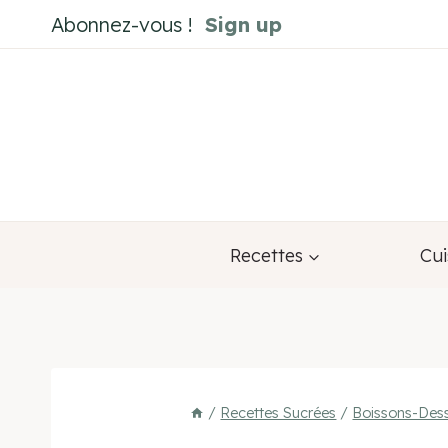
Aller
Abonnez-vous !
Sign up
au
contenu
Recettes
Cui
/
Recettes Sucrées
/
Boissons-Dess