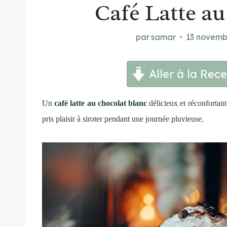
Café Latte au
par
samar
13 novemb
Aller à la Rece
Un
café latte au chocolat blanc
délicieux et réconfortan
pris plaisir à siroter pendant une journée pluvieuse.