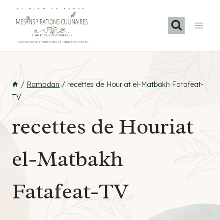
Aller
LE BLOG DE SAMAR
au
contenu
Recettes méditerranéennes et familiales maison
/
Ramadan
/
recettes de Houriat el-Matbakh Fatafeat-
TV
recettes de Houriat
el-Matbakh
Fatafeat-TV