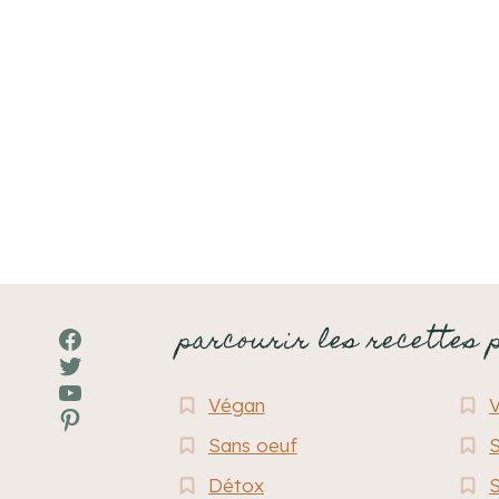
Navigation
de
page
parcourir les recettes 
Facebook
Twitter
YouTube
Végan
Pinterest
Sans oeuf
S
Détox
S