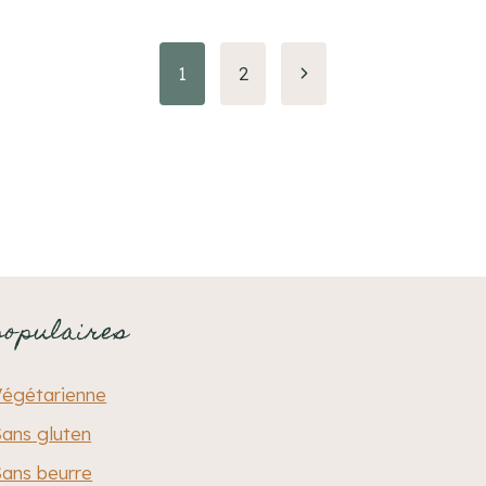
Page
1
2
suivante
populaires
Végétarienne
ans gluten
ans beurre