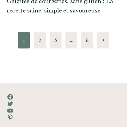
Galettes de courgettes, sans gluten : La
recette saine, simple et savoureuse
Navigation
Page
1
2
3
…
8
suivante
de
page
Facebook
Twitter
YouTube
Pinterest