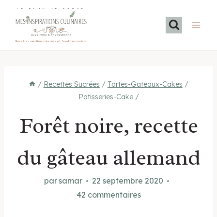
Aller
LE BLOG DE SAMAR
au
contenu
Recettes méditerranéennes et familiales maison
/
Recettes Sucrées
/
Tartes-Gateaux-Cakes
/
Patisseries-Cake
/
Forêt noire, recette
du gâteau allemand
par
samar
22 septembre 2020
42 commentaires