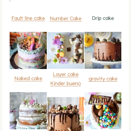
Fault line cake
Drip cake
Number Cake
Layer cake
Naked cake
gravity cake
Kinder bueno