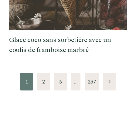
Glace coco sans sorbetière avec un
coulis de framboise marbré
Page
1
2
3
…
237
suivante