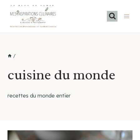
Aller
LE BLOG DE SAMAR
au
contenu
Recettes méditerranéennes et familiales maison
/
cuisine du monde
recettes du monde entier