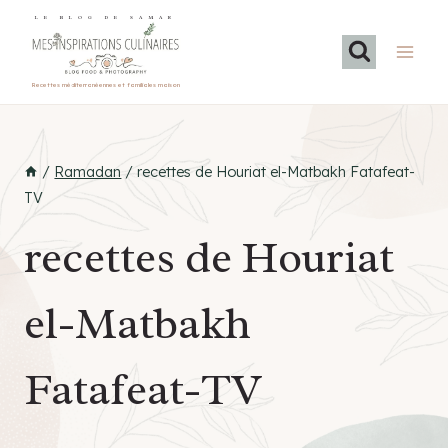
Aller
LE BLOG DE SAMAR
au
contenu
Recettes méditerranéennes et familiales maison
/
Ramadan
/
recettes de Houriat el-Matbakh Fatafeat-
TV
recettes de Houriat
el-Matbakh
Fatafeat-TV