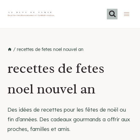
Skip
to
LE BLOG DE SAMAR
Recettes méditerranéennes et familiales maison
content
/
recettes de fetes noel nouvel an
recettes de fetes
noel nouvel an
Des idées de recettes pour les fêtes de noël ou
fin d’années. Des cadeaux gourmands a offrir aux
proches, familles et amis.