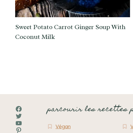
Sweet Potato Carrot Ginger Soup With
Coconut Milk
parcourir les recettes 
Facebook
Twitter
YouTube
Végan
Pinterest