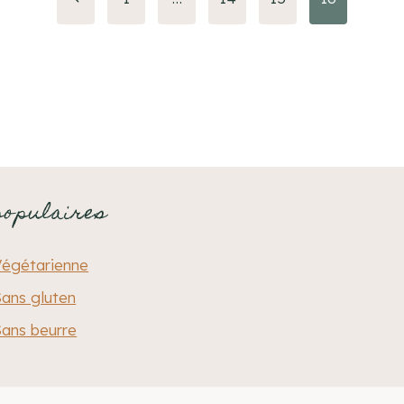
précédente
populaires
Végétarienne
ans gluten
ans beurre