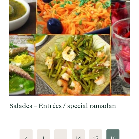
Salades – Entrées / special ramadan
Page
1
…
14
15
16