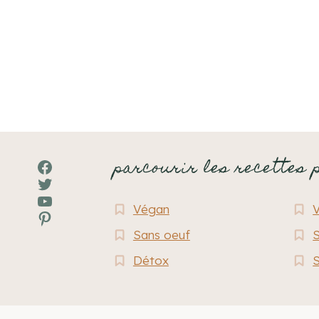
de
page
parcourir les recettes 
Facebook
Twitter
YouTube
Végan
Pinterest
Sans oeuf
S
Détox
S