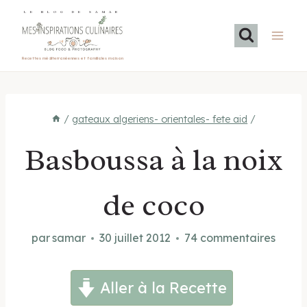
Aller
LE BLOG DE SAMAR
au
contenu
Recettes méditerranéennes et familiales maison
/
gateaux algeriens- orientales- fete aid
/
Basboussa à la noix
de coco
par
samar
30 juillet 2012
74 commentaires
Aller à la Recette