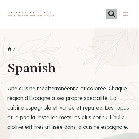
Skip
to
LE BLOG DE SAMAR
Recettes méditerranéennes et familiales maison
content
/
Spanish
Une cuisine méditerranéenne et colorée. Chaque
région d’Espagne a ses propre spécialité. La
cuisine espagnole et variée et réputée. Les tapas
et la paella reste les mets les plus connu. L’huile
d’olive est très utilisée dans la cuisine espagnole.