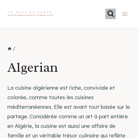
Skip
to
LE BLOG DE SAMAR
Recettes méditerranéennes et familiales maison
content
/
Algerian
La cuisine algérienne est riche, conviviale et
colorée, comme toutes les cuisines
méditerranéennes. Elle est avant tout basée sur le
partage. Considérée comme un art à part entière
en Algérie, la cuisine est aussi une affaire de
famille et un véritable trésor culinaire qui reflète