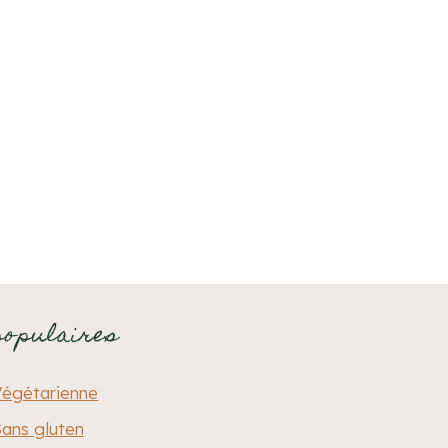
populaires
Végétarienne
ans gluten