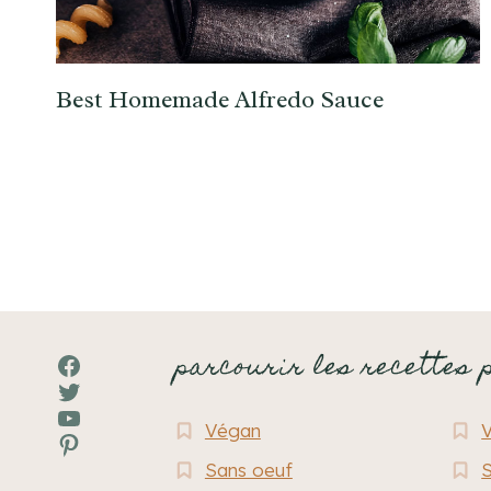
Best Homemade Alfredo Sauce
parcourir les recettes 
Facebook
Twitter
YouTube
Végan
Pinterest
Sans oeuf
S