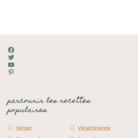
de
page
Facebook
Twitter
YouTube
Pinterest
parcourir les recettes
populaires
Végan
Végétarienne