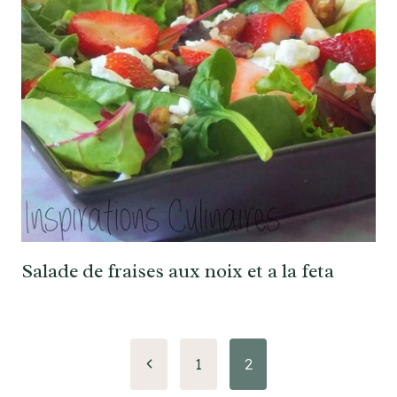
Salade de fraises aux noix et a la feta
Navigation
Page
1
2
précédente