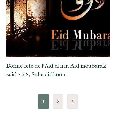
Bonne fete de l’Aid el fitr, Aid moubarak
said 2018, Saha aidkoum
Navigation
Page
1
2
suivante
de