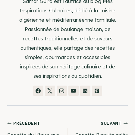
Samar Guira est l’autrice du blog Mes
Inspirations Culinaires, dédié à la cuisine
algérienne et méditerranéenne familiale.
Passionnée de boulange maison, de
recettes traditionnelles et de saveurs
authentiques, elle partage des recettes
simples, gourmandes et accessibles
inspirées de son héritage culinaire et de
ses inspirations du quotidien.
Navigation
PRÉCÉDENT
SUIVANT
Recette du Kloug aux
Recette Biscuits salés