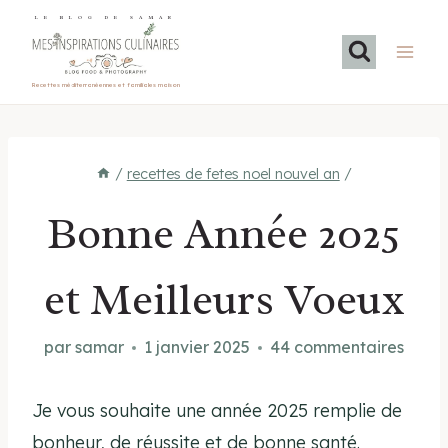
Aller
LE BLOG DE SAMAR
au
contenu
Recettes méditerranéennes et familiales maison
/
recettes de fetes noel nouvel an
/
Bonne Année 2025
et Meilleurs Voeux
par
samar
1 janvier 2025
44 commentaires
Je vous souhaite une année 2025 remplie de
bonheur, de réussite et de bonne santé.