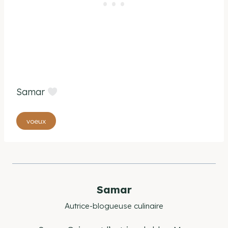
Samar
Étiquettes
voeux
de
la
publication :
Samar
Autrice-blogueuse culinaire