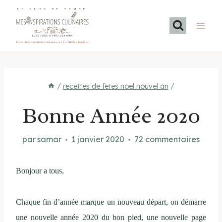
Aller
LE BLOG DE SAMAR
au
contenu
Recettes méditerranéennes et familiales maison
/
recettes de fetes noel nouvel an
/
Bonne Année 2020
par
samar
1 janvier 2020
72 commentaires
Bonjour a tous,
Chaque fin d’année marque un nouveau départ, on démarre
une nouvelle année 2020 du bon pied, une nouvelle page