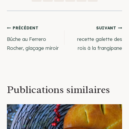
Navigation
PRÉCÉDENT
SUIVANT
Bûche au Ferrero
recette galette des
de
Rocher, glaçage miroir
rois à la frangipane
l’article
Publications similaires