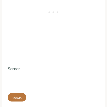
Samar
Étiquettes
voeux
de