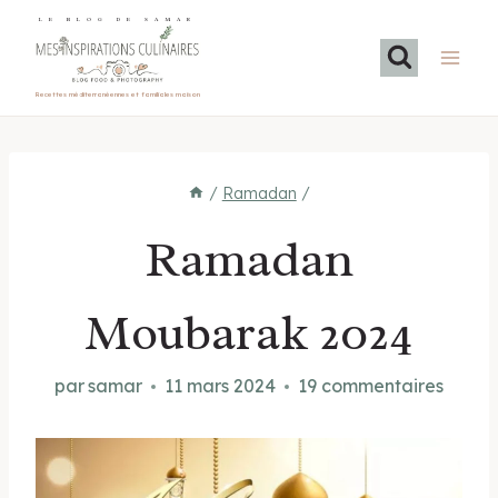
Aller
LE BLOG DE SAMAR
au
contenu
Recettes méditerranéennes et familiales maison
/
Ramadan
/
Ramadan
Moubarak 2024
par
samar
11 mars 2024
19 commentaires