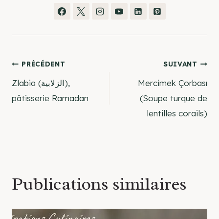
Navigation
PRÉCÉDENT
SUIVANT
Zlabia (الزلابية),
Mercimek Çorbası
de
pâtisserie Ramadan
(Soupe turque de
lentilles corails)
l’article
Publications similaires