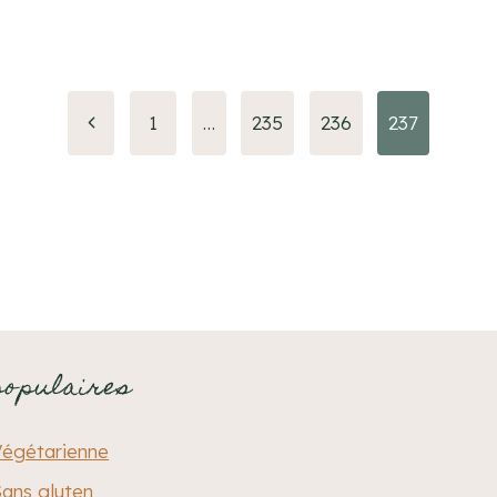
Page
1
…
235
236
237
précédente
populaires
Végétarienne
ans gluten