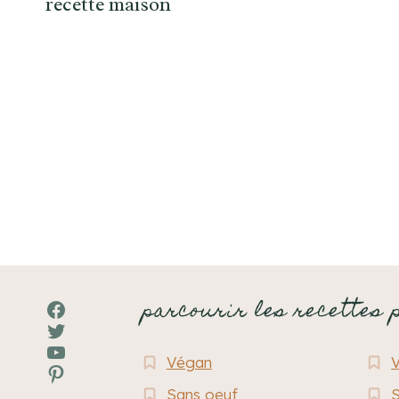
recette maison
Navigation
de
page
parcourir les recettes 
Facebook
Twitter
YouTube
Végan
Pinterest
Sans oeuf
S