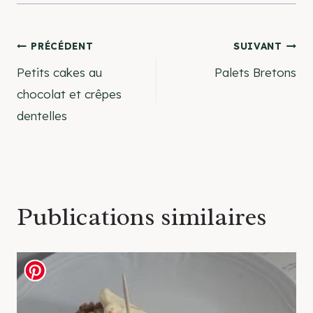
Navigation
PRÉCÉDENT
SUIVANT
Petits cakes au
Palets Bretons
de
chocolat et crêpes
dentelles
l’article
Publications similaires