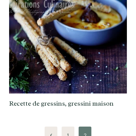
Recette de gressins, gressini maison
Page
1
2