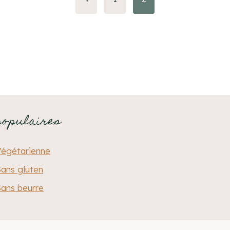
précédente
populaires
Végétarienne
ans gluten
ans beurre