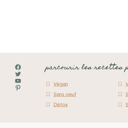
de
page
parcourir les recettes 
Facebook
Twitter
YouTube
Végan
Pinterest
Sans oeuf
S
Détox
S