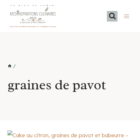
Aller
LE BLOG DE SAMAR
au
contenu
Recettes méditerranéennes et familiales maison
/
graines de pavot