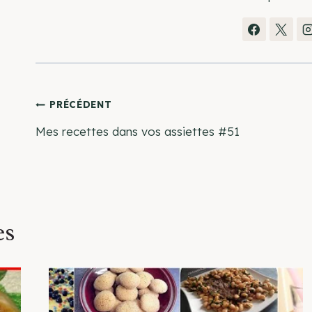
Navigation
PRÉCÉDENT
Mes recettes dans vos assiettes #51
de
l’article
es