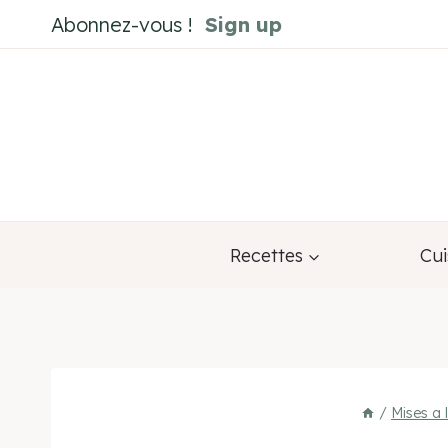
Aller
Abonnez-vous !
Sign up
au
contenu
Recettes
Cui
/
Mises a 