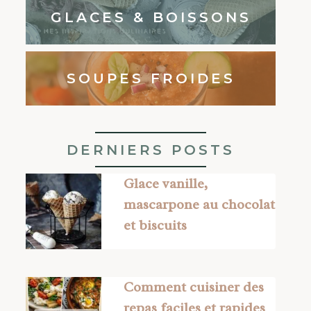
GLACES & BOISSONS
SOUPES FROIDES
DERNIERS POSTS
Glace vanille,
mascarpone au chocolat
et biscuits
Comment cuisiner des
repas faciles et rapides