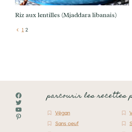
Riz aux lentilles (Mjaddara libanais)
Navigation
Page
1
2
précédente
de
page
parcourir les recettes 
Facebook
Twitter
YouTube
Végan
Pinterest
Sans oeuf
S