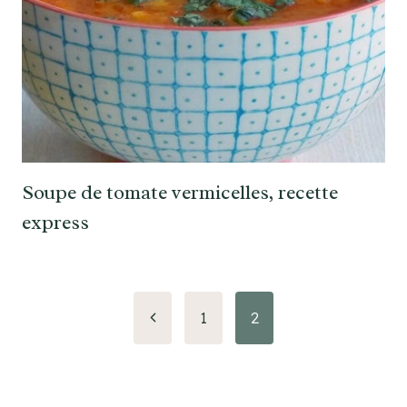
Soupe de tomate vermicelles, recette
express
Navigation
Page
1
2
précédente
de