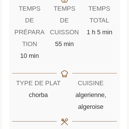
TEMPS
TEMPS
TEMPS
DE
DE
TOTAL
h
m
PRÉPARA
CUISSON
1
h
5
min
m
e
i
TION
55
min
m
i
u
n
10
min
i
n
r
u
n
u
e
t
TYPE DE PLAT
CUISINE
u
t
e
chorba
algerienne,
t
e
s
algeroise
e
s
s