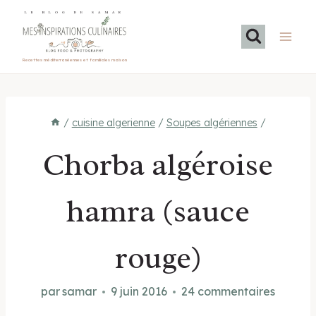
Aller
LE BLOG DE SAMAR
au
contenu
Recettes méditerranéennes et familiales maison
/
cuisine algerienne
/
Soupes algériennes
/
Chorba algéroise
hamra (sauce
rouge)
par
samar
9 juin 2016
24 commentaires