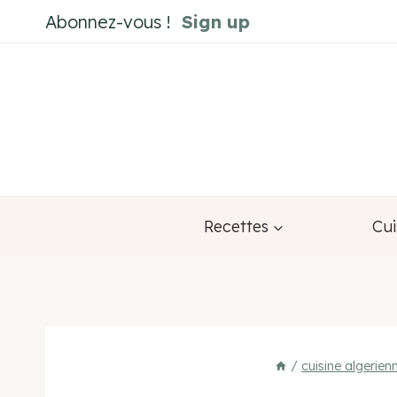
Aller
Abonnez-vous !
Sign up
au
contenu
Recettes
Cui
/
cuisine algerien