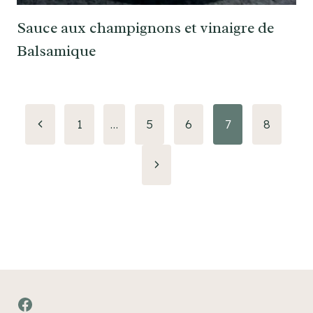
Sauce aux champignons et vinaigre de
Balsamique
Navigation
Page
1
…
5
6
7
8
précédente
de
Page
page
suivante
Facebook