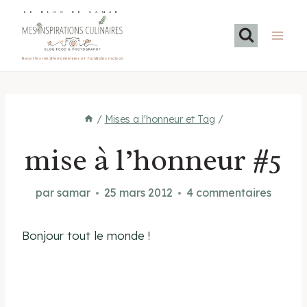
Aller
LE BLOG DE SAMAR
au
contenu
Recettes méditerranéennes et familiales maison
/
Mises a l'honneur et Tag
/
mise à l’honneur #5
par
samar
25 mars 2012
4 commentaires
Bonjour tout le monde !