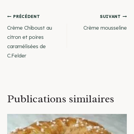
Navigation
PRÉCÉDENT
SUIVANT
Crème Chiboust au
Crème mousseline
de
citron et poires
caramélisées de
l’article
C.Felder
Publications similaires