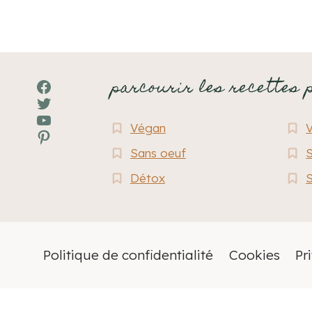
parcourir les recettes 
Facebook
Twitter
YouTube
Végan
Pinterest
Sans oeuf
S
Détox
S
Politique de confidentialité
Cookies
Pr