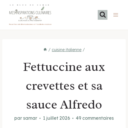
Aller
LE BLOG DE SAMAR
au
contenu
Recettes méditerranéennes et familiales maison
/
cuisine italienne
/
Fettuccine aux
crevettes et sa
sauce Alfredo
par
samar
1 juillet 2026
49 commentaires