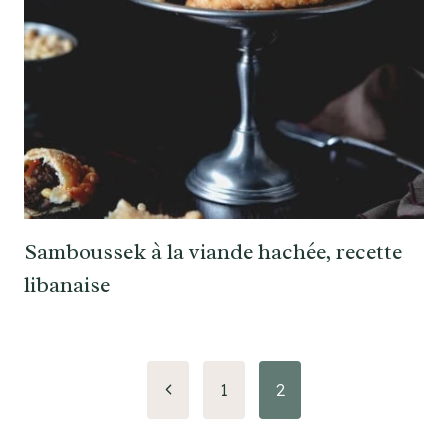
Samboussek à la viande hachée, recette
libanaise
Navigation
Page
1
2
précédente
de