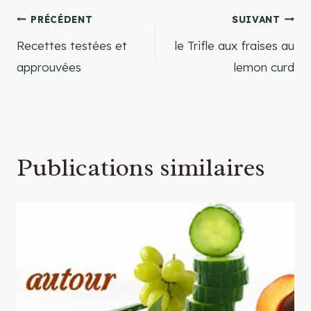
Navigation
PRÉCÉDENT
SUIVANT
Recettes testées et
le Trifle aux fraises au
de
approuvées
lemon curd
l’article
Publications similaires