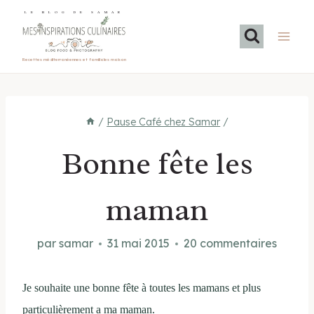
Aller
LE BLOG DE SAMAR
au
contenu
Recettes méditerranéennes et familiales maison
/
Pause Café chez Samar
/
Bonne fête les
maman
par
samar
31 mai 2015
20 commentaires
Je souhaite une bonne fête à toutes les mamans et plus
particulièrement a ma maman.