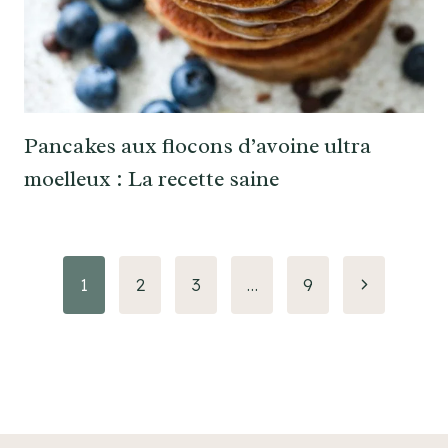
Pancakes aux flocons d’avoine ultra
moelleux : La recette saine
Navigation
Page
1
2
3
…
9
suivante
de
page