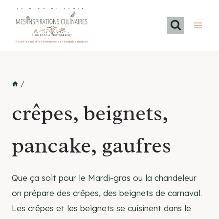
Aller
LE BLOG DE SAMAR
au
contenu
Recettes méditerranéennes et familiales maison
/
crêpes, beignets,
pancake, gaufres
Que ça soit pour le Mardi-gras ou la chandeleur
on prépare des crêpes, des beignets de carnaval.
Les crêpes et les beignets se cuisinent dans le