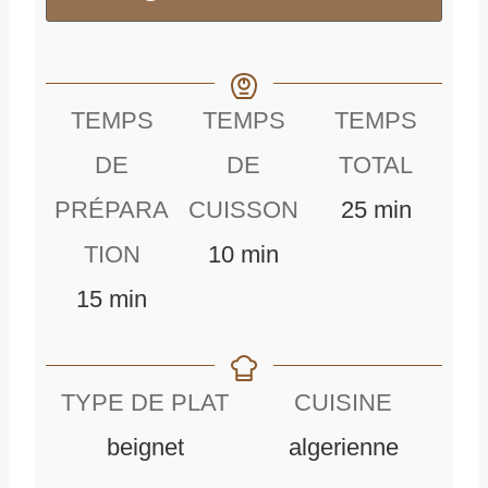
TEMPS
TEMPS
TEMPS
DE
DE
TOTAL
m
PRÉPARA
CUISSON
25
min
m
i
TION
10
min
m
i
n
15
min
i
n
u
n
u
t
TYPE DE PLAT
CUISINE
u
t
e
beignet
algerienne
t
e
s