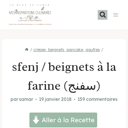
Aller
LE BLOG DE SAMAR
au
contenu
Recettes méditerranéennes et familiales maison
/
crêpes, beignets, pancake, gaufres
/
sfenj / beignets à la
farine (سفنج)
par
samar
19 janvier 2018
159 commentaires
Aller à la Recette