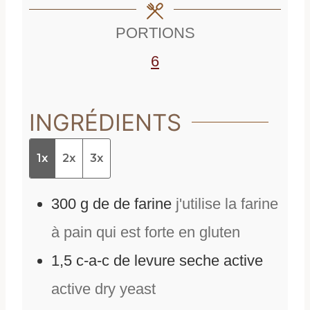
e
s
PORTIONS
s
6
INGRÉDIENTS
1x
2x
3x
300
g
de
de farine
j'utilise la farine
à pain qui est forte en gluten
1,5
c-a-c de levure seche active
active dry yeast