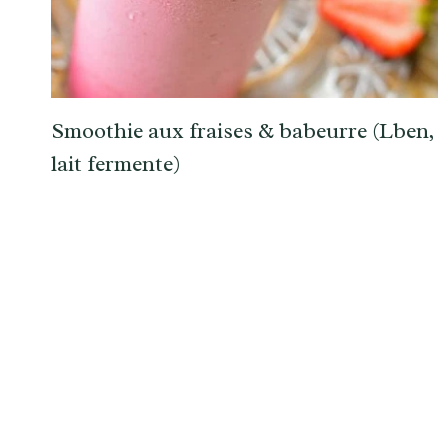
Smoothie aux fraises & babeurre (Lben,
lait fermente)
Navigation
de
page