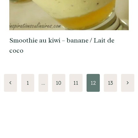
Smoothie au kiwi – banane / Lait de
coco
Page
Page
1
…
10
11
12
13
précédente
suiva