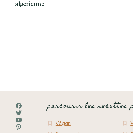
algerienne
Navigation
de
page
parcourir les recettes 
Facebook
Twitter
YouTube
Végan
Pinterest