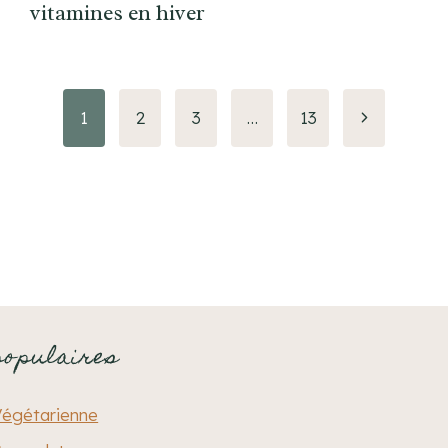
vitamines en hiver
Page
1
2
3
…
13
suivante
populaires
Végétarienne