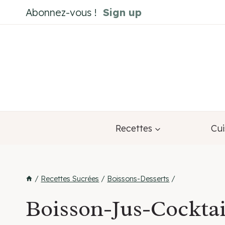
Aller
Abonnez-vous !
Sign up
au
contenu
Recettes
Cui
/
Recettes Sucrées
/
Boissons-Desserts
/
Boisson-Jus-Cocktail