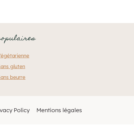
populaires
Végétarienne
ans gluten
ans beurre
ivacy Policy
Mentions légales
Anglais
English
Français
(
)