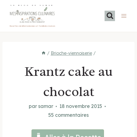
Aller
LE BLOG DE SAMAR
au
contenu
Recettes méditerranéennes et familiales maison
/
Brioche-viennoiserie
/
Krantz cake au
chocolat
par
samar
18 novembre 2015
55 commentaires