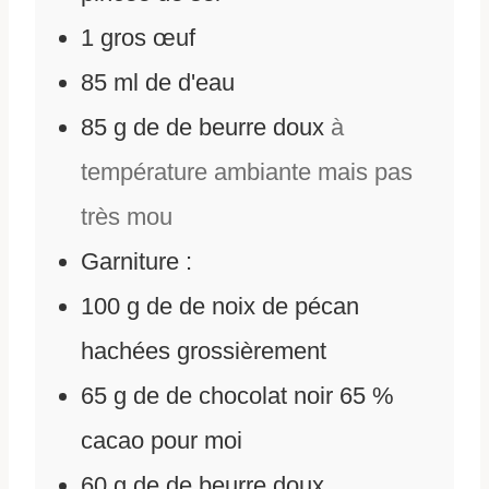
1
gros œuf
85
ml
de
d'eau
85
g
de
de beurre doux
à
température ambiante mais pas
très mou
Garniture :
100
g
de
de noix de pécan
hachées grossièrement
65
g
de
de chocolat noir 65 %
cacao pour moi
60
g
de
de beurre doux