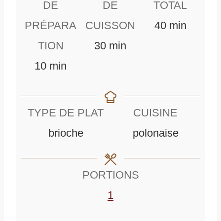
DE
DE
TOTAL
m
PRÉPARA
CUISSON
40
min
m
i
TION
30
min
m
i
n
10
min
i
n
u
n
u
t
TYPE DE PLAT
CUISINE
u
t
e
brioche
polonaise
t
e
s
e
s
PORTIONS
s
1