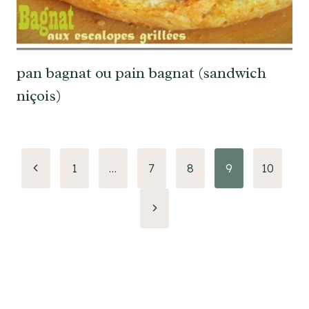
pan bagnat ou pain bagnat (sandwich
niçois)
Navigation
Page
1
…
7
8
9
10
précédente
de
Page
page
suivante