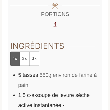
e
s
PORTIONS
s
4
INGRÉDIENTS
1x
2x
3x
5
tasses
550g environ de farine à
pain
1,5
c-a-soupe de levure sèche
active instantanée -