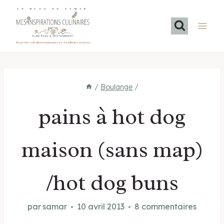
Aller
LE BLOG DE SAMAR
au
contenu
Recettes méditerranéennes et familiales maison
/
Boulange
/
pains à hot dog
maison (sans map)
/hot dog buns
par
samar
10 avril 2013
8 commentaires