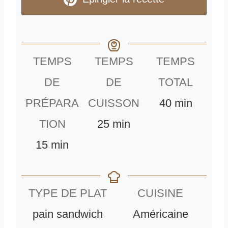
TEMPS
TEMPS
TEMPS
DE
DE
TOTAL
m
PRÉPARA
CUISSON
40
min
m
i
TION
25
min
m
i
n
15
min
i
n
u
n
u
t
TYPE DE PLAT
CUISINE
u
t
e
pain sandwich
Américaine
t
e
s