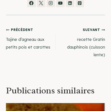
Navigation
PRÉCÉDENT
SUIVANT
Tajine d’agneau aux
recette Gratin
de
petits pois et carottes
dauphinois (cuisson
lente)
l’article
Publications similaires