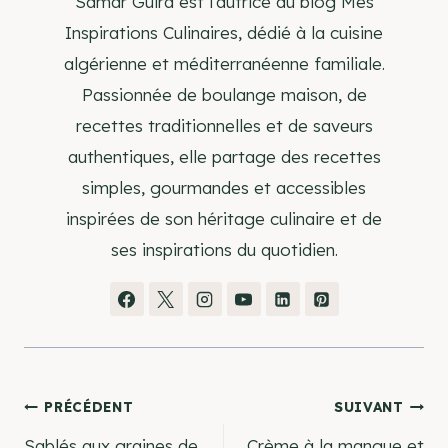
Samar Guira est l’autrice du blog Mes
Inspirations Culinaires, dédié à la cuisine
algérienne et méditerranéenne familiale.
Passionnée de boulange maison, de
recettes traditionnelles et de saveurs
authentiques, elle partage des recettes
simples, gourmandes et accessibles
inspirées de son héritage culinaire et de
ses inspirations du quotidien.
Navigation
PRÉCÉDENT
SUIVANT
Sablés aux graines de
Crème à la mangue et