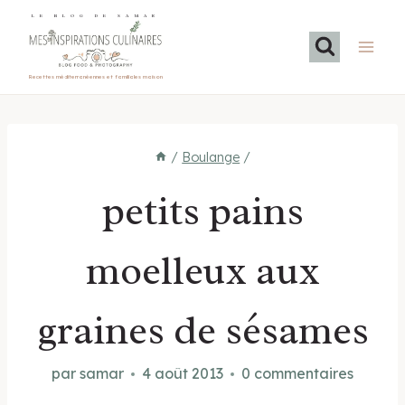
Aller
LE BLOG DE SAMAR
au
contenu
Recettes méditerranéennes et familiales maison
/
Boulange
/
petits pains
moelleux aux
graines de sésames
par
samar
4 août 2013
0 commentaires