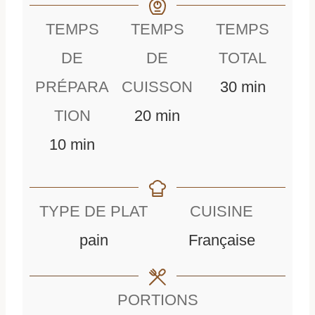
TEMPS
TEMPS
TEMPS
DE
DE
TOTAL
m
PRÉPARA
CUISSON
30
min
m
i
TION
20
min
m
i
n
10
min
i
n
u
n
u
t
TYPE DE PLAT
CUISINE
u
t
e
pain
Française
t
e
s
e
s
PORTIONS