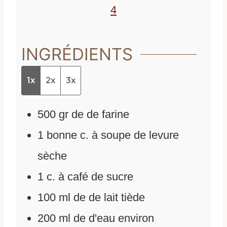
s
4
INGRÉDIENTS
1x
2x
3x
500
gr
de
de farine
1
bonne c. à soupe de levure
sèche
1
c.
à café de sucre
100
ml
de
de lait tiède
200
ml
de
d'eau environ