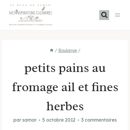
Aller
LE BLOG DE SAMAR
au
contenu
Recettes méditerranéennes et familiales maison
/
Boulange
/
petits pains au
fromage ail et fines
herbes
par
samar
5 octobre 2012
3 commentaires