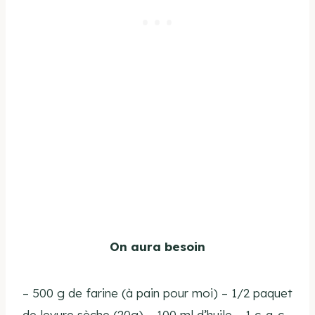
On aura besoin
–
500 g de farine (à pain pour moi)
– 1/2 paquet
de levure sèche (20g) – 100 ml d’huile – 1 c-a-c