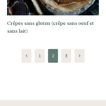
Crêpes sans gluten (crêpe sans oeuf et
sans lait)
Page
Page
1
2
3
précédente
suivante