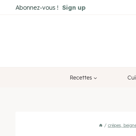
Aller
Abonnez-vous !
Sign up
au
contenu
Recettes
Cui
/
crêpes, beign