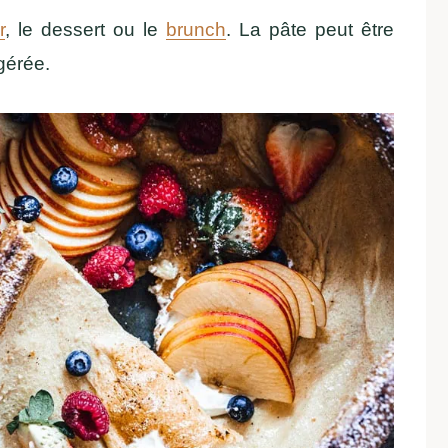
r
, le dessert ou le
brunch
. La pâte peut être
igérée.