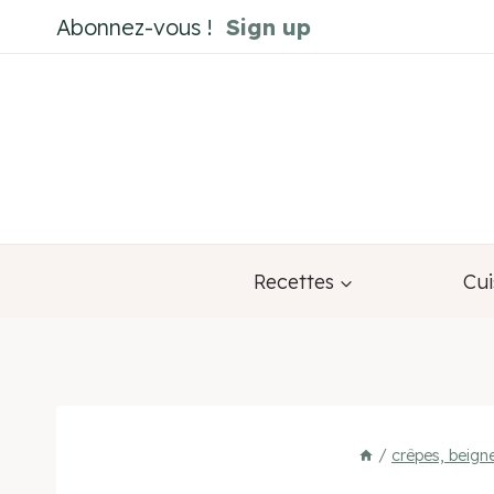
Aller
Abonnez-vous !
Sign up
au
contenu
Recettes
Cui
/
crêpes, beign